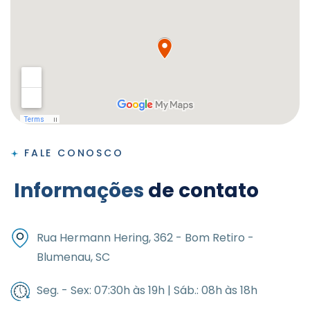
FALE CONOSCO
I
n
f
o
r
m
a
ç
õ
e
s
d
e
c
o
n
t
a
t
o
Rua Hermann Hering, 362 - Bom Retiro -
Blumenau, SC
Seg. - Sex: 07:30h às 19h | Sáb.: 08h às 18h